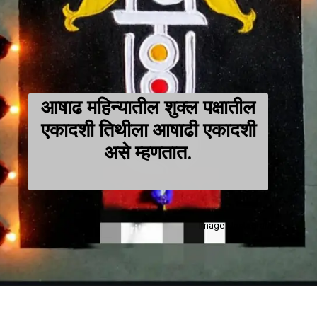
आषाढ महिन्यातील शुक्ल पक्षातील
एकादशी तिथीला आषाढी एकादशी
असे म्हणतात.
Image - Instagram