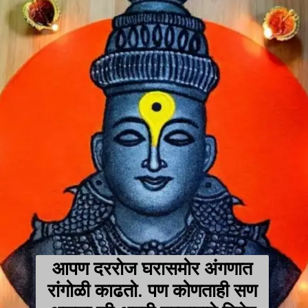
आपण दररोज घरासमोर अंगणात
रांगोळी काढतो. पण कोणताही सण