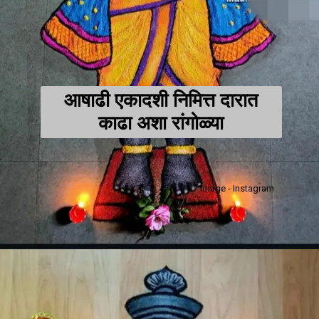
आषाढी एकादशी निमित्त दारात
काढा अशा रांगोळ्या
Image - Instagram