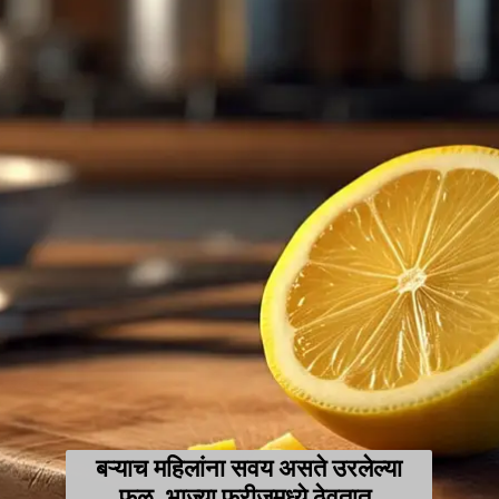
बऱ्याच महिलांना सवय असते उरलेल्या
फळ, भाज्या फ्रीजमध्ये ठेवतात.