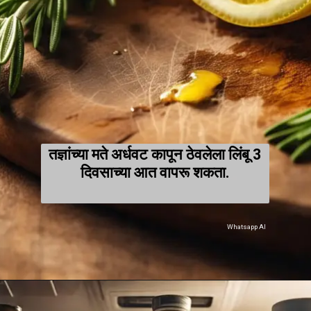
तज्ञांच्या मते अर्धवट कापून ठेवलेला लिंबू 3
दिवसाच्या आत वापरू शकता.
Whatsapp AI