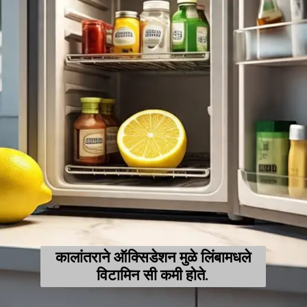
कालांतराने ऑक्सिडेशन मुळे लिंबामधले
विटामिन सी कमी होते.