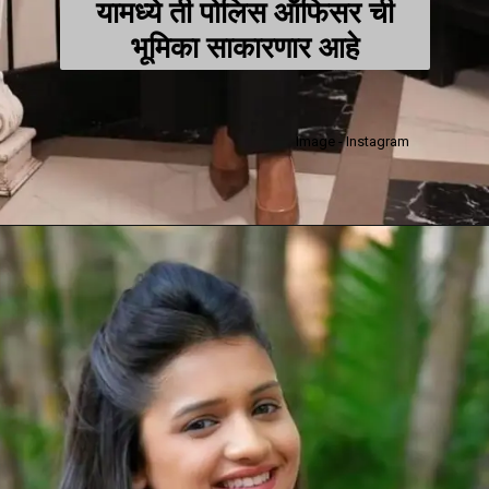
यामध्ये ती पोलिस ऑफिसर ची
भूमिका साकारणार आहे
Image - Instagram