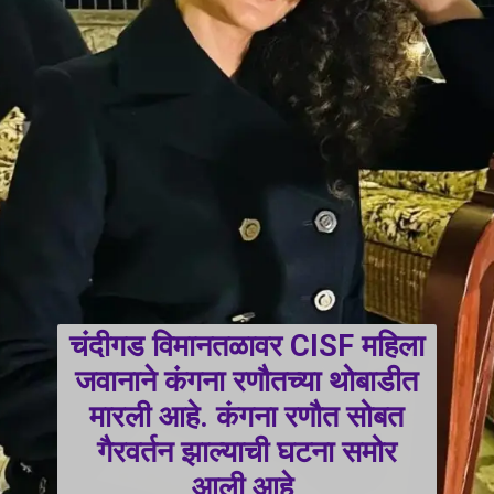
चंदीगड विमानतळावर CISF महिला
जवानाने कंगना रणौतच्या थोबाडीत
मारली आहे. कंगना रणौत सोबत
गैरवर्तन झाल्याची घटना समोर
आली आहे