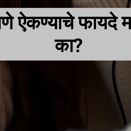
गाणे ऐकण्याचे फायदे
का?