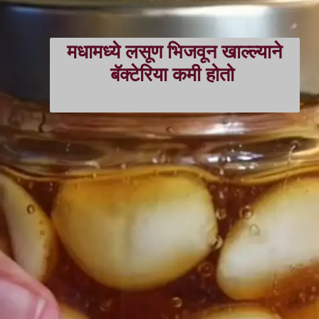
मधामध्ये लसूण भिजवून खाल्ल्याने
बॅक्टेरिया कमी होतो