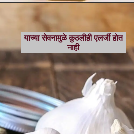
याच्या सेवनामुळे कुठलीही एलर्जी होत
नाही