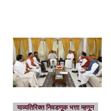
याव्यतिरिक्त निवडणूक भत्ता म्हणून