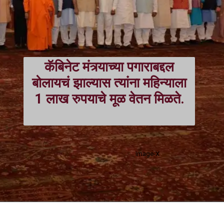
कॅबिनेट मंत्र्याच्या पगाराबद्दल
बोलायचं झाल्यास त्यांना महिन्याला
1 लाख रुपयाचे मूळ वेतन मिळते.
Image-X