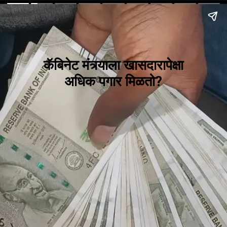
कॅबिनेट मंत्र्याला खासदारापेक्षा
अधिक पगार मिळतो?