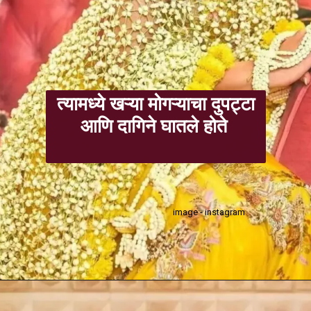
त्यामध्ये खऱ्या मोगऱ्याचा दुपट्टा
आणि दागिने घातले होते
image - instagram