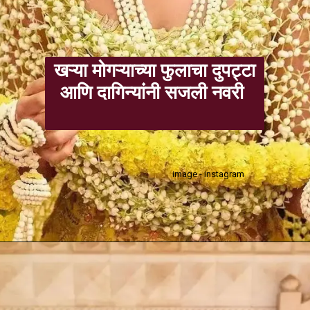
खऱ्या मोगऱ्याच्या फुलाचा दुपट्टा
आणि दागिन्यांनी सजली नवरी
image - instagram