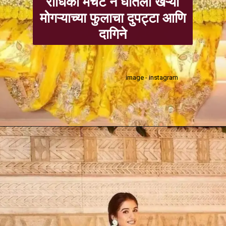
राधिका मर्चंट ने घातला खऱ्या
मोगऱ्याच्या फुलाचा दुपट्टा आणि
दागिने
image - instagram