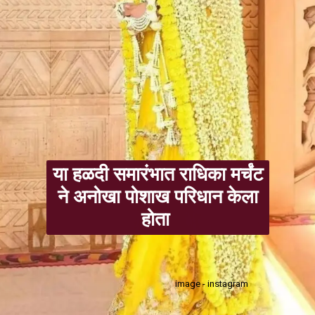
या हळदी समारंभात राधिका मर्चंट
ने अनोखा पोशाख परिधान केला
होता
image - instagram