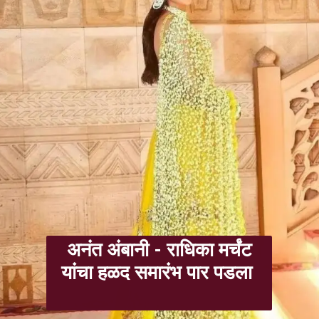
अनंत अंबानी - राधिका मर्चंट
यांचा हळद समारंभ पार पडला