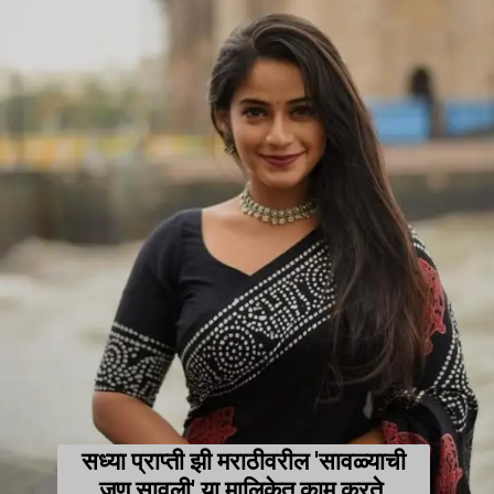
सध्या प्राप्ती झी मराठीवरील 'सावळ्याची
जणू सावली' या मालिकेत काम करते.