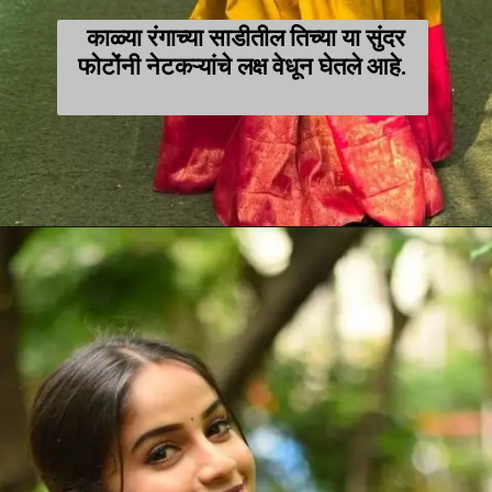
काळ्या रंगाच्या साडीतील तिच्या या सुंदर
फोटोंनी नेटकऱ्यांचे लक्ष वेधून घेतले आहे.