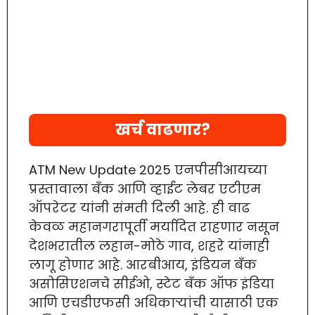
खर्च वाढणार?
ATM New Update 2025 एनपीसीआयच्या
प्रस्तावाला बँक आणि व्हाईट लेबर एटीएम
ऑपरेटर यांनी संमती दिली आहे. ही वाढ
केवळ महानगरापूर्ती मर्यादित राहणार नसून
देशभरातील लहान-मोठे गाव, शहरे यांनाही
लागू होणार आहे. आरबीआय, इंडियन बँक
असोसिएशनचे सीईओ, स्टेट बँक ऑफ इंडिया
आणि एचडीएफसी अधिकाऱ्यांची यासाठी एक