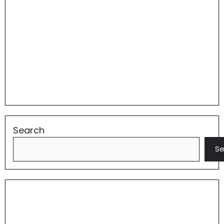
Search
Se