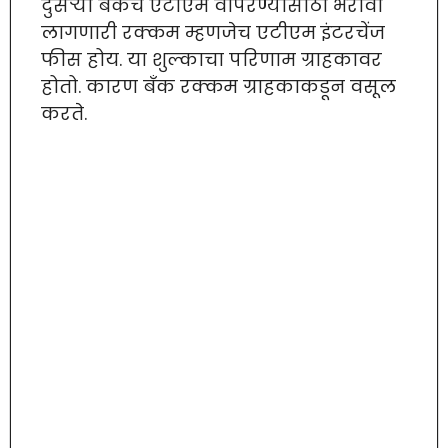
दुसऱ्या बँकेचे एटीएम वापरण्यासाठी भरावी
लागणारी रक्कम म्हणजेच एटीएम इंटरचेंज
फीस होय. या शुल्काचा परिणाम ग्राहकावर
होतो. कारण बँक रक्कम ग्राहकाकडून वसूल
करते.