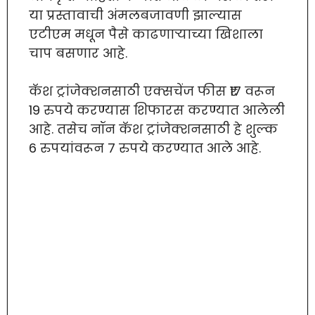
या प्रस्तावाची अंमलबजावणी झाल्यास
एटीएम मधून पैसे काढणाऱ्याच्या खिशाला
चाप बसणार आहे.
कॅश ट्रांजेक्शनसाठी एक्सचेंज फीस ₹17 वरून
19 रुपये करण्यास शिफारस करण्यात आलेली
आहे. तसेच नॉन कॅश ट्रांजेक्शनसाठी हे शुल्क
6 रुपयांवरून 7 रुपये करण्यात आले आहे.