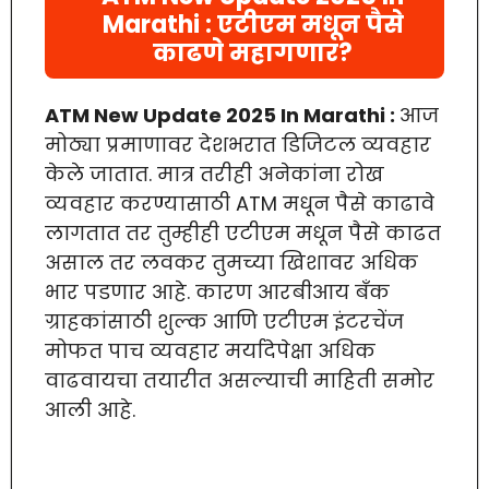
Marathi : एटीएम मधून पैसे
काढणे महागणार?
ATM New Update 2025 In Marathi :
आज
मोठ्या प्रमाणावर देशभरात डिजिटल व्यवहार
केले जातात. मात्र तरीही अनेकांना रोख
व्यवहार करण्यासाठी ATM मधून पैसे काढावे
लागतात तर तुम्हीही एटीएम मधून पैसे काढत
असाल तर लवकर तुमच्या खिशावर अधिक
भार पडणार आहे. कारण आरबीआय बँक
ग्राहकांसाठी शुल्क आणि एटीएम इंटरचेंज
मोफत पाच व्यवहार मर्यादेपेक्षा अधिक
वाढवायचा तयारीत असल्याची माहिती समोर
आली आहे.