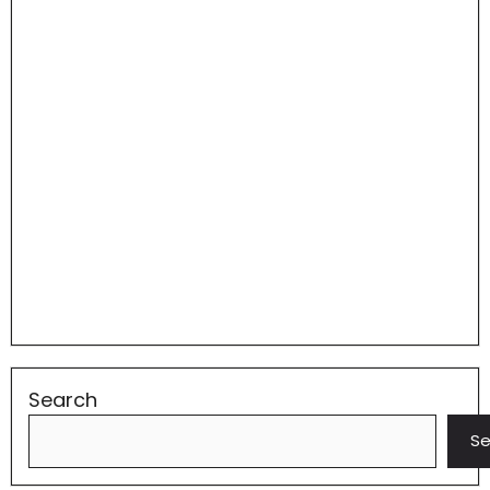
Search
Se