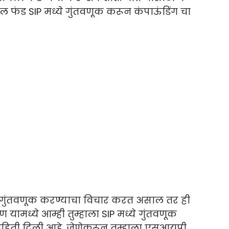
ल फंड SIP मध्ये गुंतवणूक करून कंपाऊंडिंग चा
्ये गुंतवणूक करण्याचा विचार करत असाल तर ही
ामध्ये आम्ही तुम्हाला SIP मध्ये गुंतवणूक
 माहिती दिली आहे. जेणेकरून तुम्हाला एसआयपी