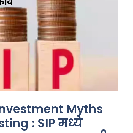
Investment Myths
ing : SIP मध्ये