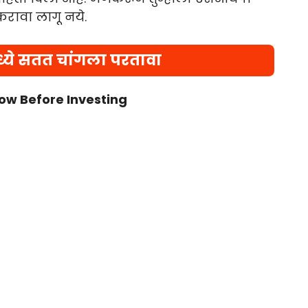
रावा लागू नये.
ध्ये सतत चांगला परतावा
ow Before Investing