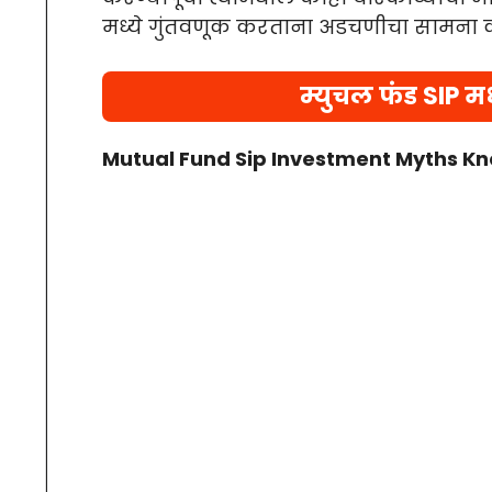
मध्ये गुंतवणूक करताना अडचणीचा सामना क
म्युचल फंड SIP म
Mutual Fund Sip Investment Myths Kn