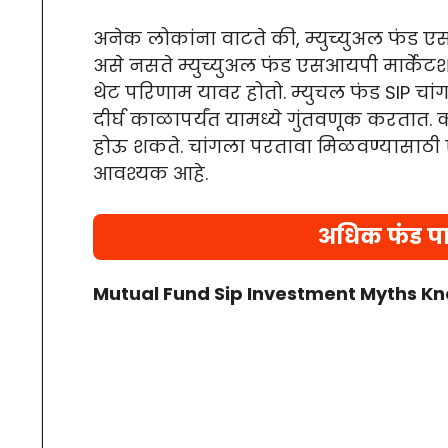
अनेक लोकांना वाटते की, म्युच्युअल फंड ए
असे नसते म्युच्युअल फंड एसआयपी मार्केटश
थेट परिणाम यावर होतो. म्युचल फंड SIP चांगल
दीर्घ काळापर्यंत यामध्ये गुंतवणूक करतात.
होऊ शकते. चांगला परतावा मिळवण्यासाठी एक
आवश्यक आहे.
अधिक फंड प
Mutual Fund Sip Investment Myths Kn