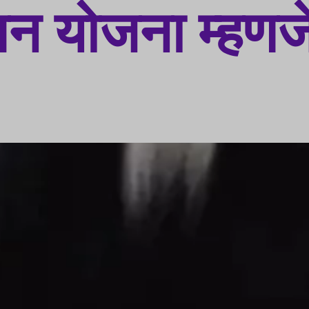
लन योजना म्हण