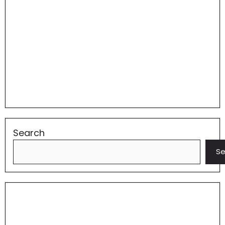
Search
Se