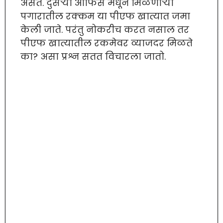
असते. दुसऱ्या ऑफिस मधून मिळणाऱ्या
पगारातील रक्कम या पीएफ खात्यात जमा
केली जाते. परंतु नोकरीच करत नसाल तर
पीएफ खात्यातील रकमेवर व्याजदर मिळते
का? असा प्रश्न सतत विचारला जातो.