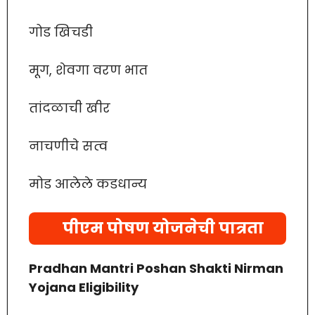
गोड खिचडी
मूग, शेवगा वरण भात
तांदळाची खीर
नाचणीचे सत्व
मोड आलेले कडधान्य
पीएम पोषण योजनेची पात्रता
Pradhan Mantri Poshan Shakti Nirman
Yojana Eligibility