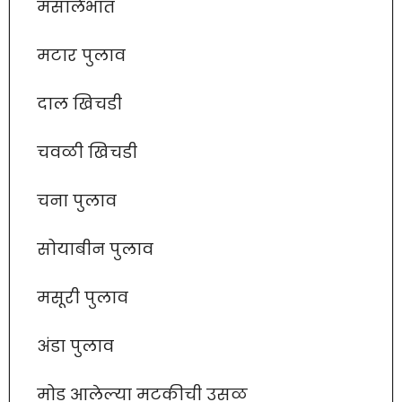
मसालेभात
मटार पुलाव
दाल खिचडी
चवळी खिचडी
चना पुलाव
सोयाबीन पुलाव
मसूरी पुलाव
अंडा पुलाव
मोड आलेल्या मटकीची उसळ