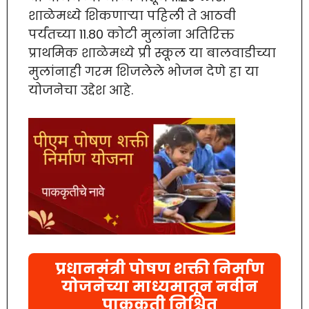
शाळेमध्ये शिकणाऱ्या पहिली ते आठवी
पर्यंतच्या 11.80 कोटी मुलांना अतिरिक्त
प्राथमिक शाळेमध्ये प्री स्कूल या बालवाडीच्या
मुलांनाही गरम शिजलेले भोजन देणे हा या
योजनेचा उद्देश आहे.
प्रधानमंत्री पोषण शक्ती निर्माण
योजनेच्या माध्यमातून नवीन
पाककृती निश्चित