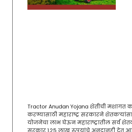
Tractor Anudan Yojana शेतीची मशागत क
करण्यासाठी महाराष्ट्र सरकारने शेतकऱ्यांसा
योजनेचा लाभ घेऊन महाराष्ट्रातील सर्व शेत
सरकार 1.25 लाख रुपयांचे अनुदानही देत 