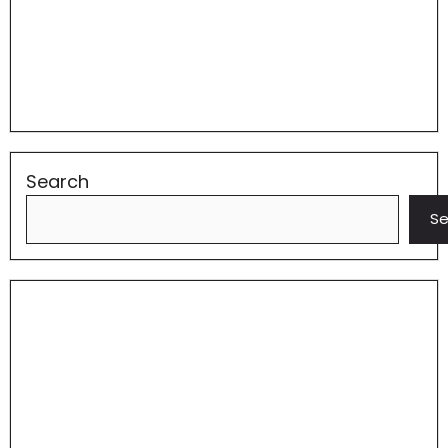
Search
Se