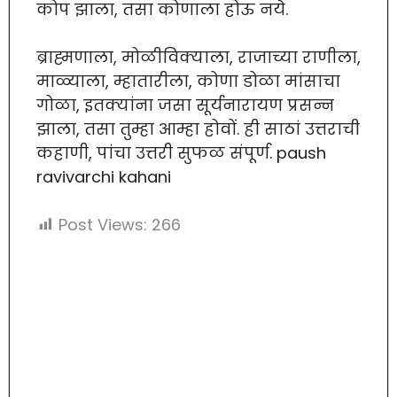
कोप झाला, तसा कोणाला होऊ नये.
ब्राह्मणाला, मोळीविक्याला, राजाच्या राणीला,
माळ्याला, म्हातारीला, कोणा डोळा मांसाचा
गोळा, इतक्यांना जसा सूर्यनारायण प्रसन्न
झाला, तसा तुम्हा आम्हा होवों. ही साठां उत्तराची
कहाणी, पांचा उत्तरी सुफळ संपूर्ण. paush
ravivarchi kahani
Post Views:
266