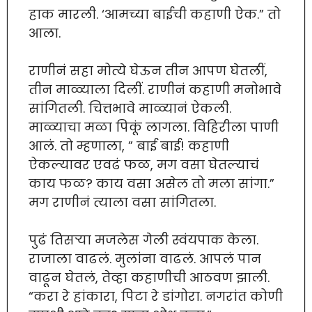
हाक मारली. ‘आमच्या बाईची कहाणी ऐक.” तो
आला.
राणीनं सहा मोत्ये घेऊन तीन आपण घेतलीं,
तीन माळ्याला दिलीं. राणीनं कहाणी मनोभावे
सांगितली. चित्तभावे माळ्यानं ऐकली.
माळ्याचा मळा पिकूं लागला. विहिरीला पाणी
आलं. तो म्हणाला, ” बाई बाई! कहाणी
ऐकल्यावर एवढं फळ, मग वसा घेतल्याचं
काय फळ? काय वसा असेल तो मला सांगा.”
मग राणीनं त्याला वसा सांगितला.
पुढं तिसर्‍या मजलेस गेली स्वंयपाक केला.
राजाला वाढलं. मुलांना वाढलं. आपलं पान
वाढून घेतलं, तेव्हा कहाणीची आठवण झाली.
“करा रे हांकारा, पिटा रे डांगोरा. नगरांत कोणी