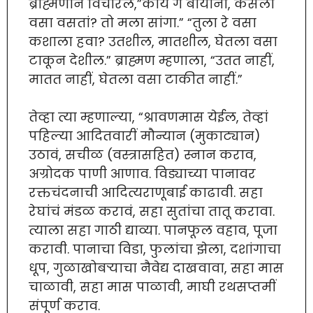
ब्राह्मणानं विचारलं,”काय ग बायांनों, कसला
वसा वसतां? तो मला सांगा.” “तुला रे वसा
कशाला हवा? उतशील, मातशील, घेतला वसा
टाकून देशील.” ब्राह्मण म्हणाला, “उतत नाहीं,
मातत नाहीं, घेतला वसा टाकीत नाहीं.”
तेव्हा त्या म्हणाल्या, “श्रावणमास येईल, तेव्हां
पहिल्या आदितवारीं मौन्यान (मुकाट्यान)
उठावं, सचीळ (वस्त्रासहित) स्नान कराव,
अग्रोदक पाणी आणाव. विड्याच्या पानावर
रक्तचंदनाची आदित्यराणूबाई काढावी. सहा
रेघांचं मंडळ करावं, सहा सुतांचा तातू करावा.
त्याला सहा गाठी द्याव्या. पानफूल वहाव, पूजा
करावी. पानाचा विडा, फुलांचा झेला, दशांगाचा
धूप, गुळाखोबर्‍याचा नैवेद्य दाखवावा, सहा मास
चाळावी, सहा मास पाळावी, माघी रथसप्तमीं
संपूर्ण कराव.