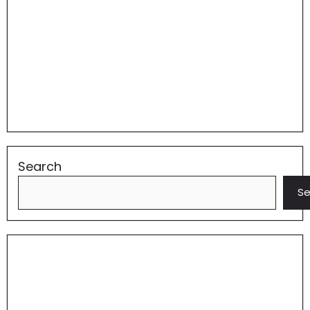
Search
Se