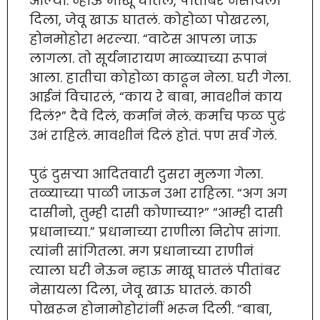
आल्या. न्हाऊ माखू घातलं, पीतांबर नेसायला
दिला, जेवू खाऊ घातलं. कोहोळा पोखरला,
होनमोहोरा भरल्या. “वाटेस आपला जाऊ
लागला. तो सूर्यनारायण माळ्याच्या रूपानं
आला. हातीचा कोहोळा काढून नेला. घरी गेला.
आईनं विचारलं, “काय रे बाबा, मावशीनं काय
दिलं?” दैवे दिलं, कर्मानं नेलं. कर्माच फळ पुढं
उभं राहिलं. मावशीनं दिलं होतं. पण सर्व गेलं.
पुढं दुसर्‍या आदितवारी दुसरा मुलगा गेला.
तळ्याच्या पाळी जाऊन उभा राहिला. “अग अग
दासीनो, तुम्ही दासी कोणाच्या?” “आम्ही दासी
प्रधानाच्या.” प्रधानाच्या राणीला निरोप सांगा.
त्यांनी सांगितला. मग प्रधानाच्या राणीनं
त्याला घरी नेऊन न्हाऊ माखू घातलं पीतांबर
नेसायला दिला, जेवू खाऊ घातलं. काठी
पोखरून होनामोहोरांनीं भरून दिली. “बाबा,