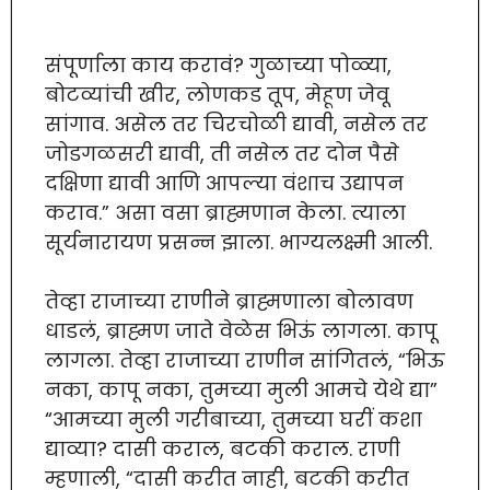
संपूर्णाला काय करावं? गुळाच्या पोळ्या,
बोटव्यांची खीर, लोणकड तूप, मेहूण जेवू
सांगाव. असेल तर चिरचोळी द्यावी, नसेल तर
जोडगळसरी द्यावी, ती नसेल तर दोन पैसे
दक्षिणा द्यावी आणि आपल्या वंशाच उद्यापन
कराव.” असा वसा ब्राह्मणान केला. त्याला
सूर्यनारायण प्रसन्न झाला. भाग्यलक्ष्मी आली.
तेव्हा राजाच्या राणीने ब्राह्मणाला बोलावण
धाडलं, ब्राह्मण जाते वेळेस भिऊं लागला. कापू
लागला. तेव्हा राजाच्या राणीन सांगितलं, “भिऊ
नका, कापू नका, तुमच्या मुली आमचे येथे द्या”
“आमच्या मुली गरीबाच्या, तुमच्या घरीं कशा
द्याव्या? दासी कराल, बटकी कराल. राणी
म्हणाली, “दासी करीत नाही, बटकी करीत