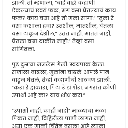
झाली. तो म्हणाला, “बाई बाई! कहाणी
ऐकल्याचं एवढं फळं, मग वसा घेतल्याचं काय
फळ? काय वसा आहे तो मला सांगा.” “तुला रे
वसा कशाला हवा? उतशील, मातशील, घेतला
वसा टाकून देशील,” उतत नाही, मातत नाही,
घेतला वसा टाकीत नाही.” तेव्हां वसा
सांगितला.
पुढं दुसर्‍या मजलेस गेली. स्वंयपाक केला.
राजाला वाढला, मुलांना वाढलं. आपलं पान
वाढून घेतलं, तेव्हां कहाणीची आठवण झाली.
“करा रे हाकारा, पिटा रे डांगोरा. नगरांत कोणी
उपाशी आहे का? याच शोध करा.”
“उपाशी नाहीं, काही नाही” माळ्याचा मळा
पिकत नाहीं, विहिरीला पाणी लागत नाहीं,
असा एक माळी चिंतेन बसला आहे त्याला