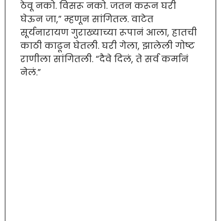
ठेवू नको. विसरू नको. जतन करून घरी
घेऊन जा,” म्हणून सांगितल. वाटेत
सूर्यनारायण गुराख्याच्या रूपानं आला, हातची
काठी काढून घेतली. घरी गेला, झालेली गोष्ट
राणीला सांगितली. “दैवे दिलं, ते सर्व कर्मानं
नेलं.”