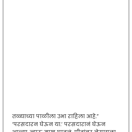
तळ्याच्या पाळीला उभा राहिला आहे.”
‘परसदारन घेऊन या.’ परसदारानं घेऊन