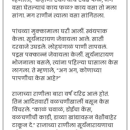
वसा घेतल्याचं काय फळ? काय वसा तो मला
सांगा. मग राणीनं त्याला वसा सांगितला.
पांचव्या मुक्कामाला घरी आलीं. स्वंयपाक
केला. सूर्यनारायण जेवायला आले. साती
दरवाजे उघडले. लोहघंगाळं पाणी तापवलं.
पड्रस पक्कान्नं जेवायला केलीं. सूर्यनारायण
भोजनाला बसले, त्यांना पहिल्या घासाला केस
लागला. ते म्हणाले, “अग अग, कोणाच्या
पापणीचा केस आहे?”
राजाच्या राणीला बारा वर्षं दरिद्र आलं होतं.
तिनं आदितवारीं वळचणीखालीं बसून केस
विंचरले. “काळं चवाळं, डोईचा केंस,
वळचणीची काडी, डाव्या खांद्यावरून वेशीबाहेर
टाकून दे.” राजाच्या राणीला सूर्यनारायणाचा