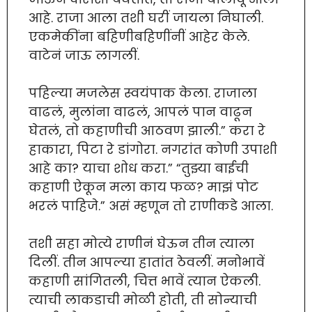
आहे. राजा आला तशी घरीं जायला निघाली.
एकमेकींना बहिणीबहिणींनीं आहेर केले.
वाटेनं जाऊ लागलीं.
पहिल्या मजलेस स्वयंपाक केला. राजाला
वाढलं, मुलांना वाढलं, आपलं पान वाढून
घेतलं, तो कहाणीची आठवण झाली.” करा रे
हाकारा, पिटा रे डांगोरा. नगरांत कोणी उपाशी
आहे का? याचा शोध करा.” “तुझ्या बाईची
कहाणी ऐकून मला काय फळ? माझं पोट
भरलं पाहिजे.” असं म्हणून तो राणीकडे आला.
तशी सहा मोत्ये राणीनं घेऊन तीन त्याला
दिलीं. तीन आपल्या हातांत ठेवलीं. मनोभावें
कहाणी सांगितली, चित्त भावें त्यान ऐकली.
त्याची लाकडाची मोळी होती, ती सोन्याची