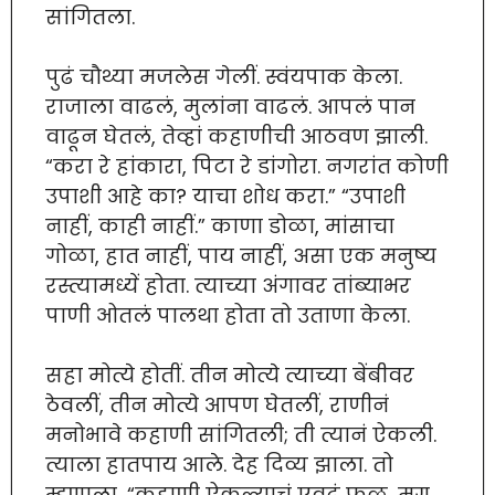
सांगितला.
पुढं चौथ्या मजलेस गेलीं. स्वंयपाक केला.
राजाला वाढलं, मुलांना वाढलं. आपलं पान
वाढून घेतलं, तेव्हां कहाणीची आठवण झाली.
“करा रे हांकारा, पिटा रे डांगोरा. नगरांत कोणी
उपाशी आहे का? याचा शोध करा.” “उपाशी
नाहीं, काही नाहीं.” काणा डोळा, मांसाचा
गोळा, हात नाहीं, पाय नाहीं, असा एक मनुष्य
रस्त्यामध्यें होता. त्याच्या अंगावर तांब्याभर
पाणी ओतलं पालथा होता तो उताणा केला.
सहा मोत्ये होतीं. तीन मोत्ये त्याच्या बेंबीवर
ठेवलीं, तीन मोत्ये आपण घेतलीं, राणीनं
मनोभावे कहाणी सांगितली; ती त्यानं ऐकली.
त्याला हातपाय आले. देह दिव्य झाला. तो
म्हणाला, “कहाणी ऐकल्याचं एवढं फळ, मग