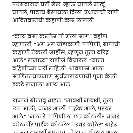
परसदारानं घरीं नेलं. न्हाऊं घातलं माखूं
घातलं, पाटाच बेसायला दिला. प्रधानाची राणी
आदितवाराची कहाणी करू लागली.
“काय वसा करतेस तो मला सांग.” बहीण
म्हणाली, “अंग अंग चांडाळणी, पापिणी, बापाची
कहाणी ऐकली नाहींस, म्हणून तुला दरिद्र
आलं.” राजाच्या राणीनं विचारलं, “याला
बहिणीच्या घरीं राहिली. श्रावणास आला.
सांगितल्याप्रमाणं सूर्यनारायणाची पूजा केली.
इकडे राजाला भाग्य आलं.
राजानं बोलावूं धाडलं. “मावशी मावशी, तुला
छत्रं आलीं, चामरं आलीं, पाईक आले, परवर
आले.” “मला रे पापिणीला छत्रं कोठली? चामरं
कोठलीं? पाईक कोठले? परवर कोठे?” बाहेर
जाऊन दाराशीं बघतात, तो राजा बोलावूं आला