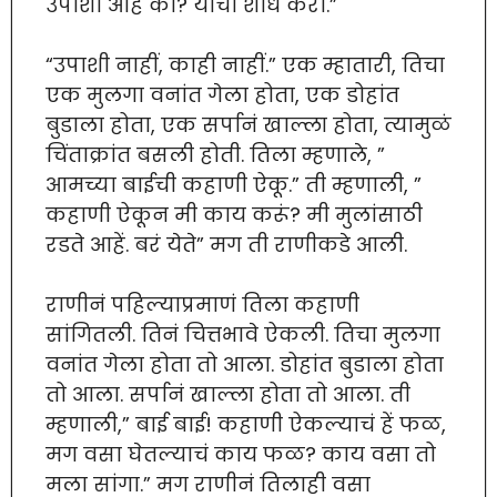
उपाशी आहे का? याचा शोध करा.”
“उपाशी नाहीं, काही नाहीं.” एक म्हातारी, तिचा
एक मुलगा वनांत गेला होता, एक डोहांत
बुडाला होता, एक सर्पानं खाल्ला होता, त्यामुळं
चिंताक्रांत बसली होती. तिला म्हणाले, ”
आमच्या बाईची कहाणी ऐकू.” ती म्हणाली, ”
कहाणी ऐकून मी काय करूं? मी मुलांसाठी
रडते आहें. बरं येते” मग ती राणीकडे आली.
राणीनं पहिल्याप्रमाणं तिला कहाणी
सांगितली. तिनं चित्तभावे ऐकली. तिचा मुलगा
वनांत गेला होता तो आला. डोहांत बुडाला होता
तो आला. सर्पानं खाल्ला होता तो आला. ती
म्हणाली,” बाई बाई! कहाणी ऐकल्याचं हें फळ,
मग वसा घेतल्याचं काय फळ? काय वसा तो
मला सांगा.” मग राणीनं तिलाही वसा