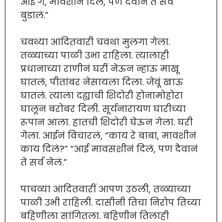
आई ग, मावशीनं दिलं, पण दैवानं तें सर्व
बुडालं.”
चवथ्या आदितवारी चवथा मुलगा गेला.
तळ्याच्या पाळी उभा राहिला. त्यालाही
प्रधानाच्या राणीनं घरीं नेऊन न्हाऊ माखू
घातलं, पीतांबर नेसायला दिला. जेवूं खाऊ
घातलं. त्याला दह्याची शिदोरी होनामोहोरा
घालून बरोबर दिली. सूर्यनारायण घारीच्या
रूपान आला. हातची शिदोरी घेऊन गेला. घरी
गेला. आईनं विचारलं, “काय रे बाबा, मावशीनं
काय दिलं?” “आई मावसशीनं दिलं, पण दैवानं
ते सर्व नेलं.”
पाचव्या आदितवारीं आपण उठली, तळ्याच्या
पाळी उभी राहिली. दासीनी तिचा निरोप तिच्या
बहिणीला सांगितला. बहिणीनं तिलाही