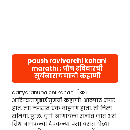
paush ravivarchi kahani
marathi : पौष रविवारची
सुर्यनारायणाची कहाणी
adityaranubaichi kahani ऐका
आदित्यराणूबाई तुमची कहाणी. आटपाट नगर
होतं. त्या नगरात एक ब्राह्मण होता. तो नित्य
समिधा, फुलं, दूर्वा, आणायला रानांत जात असे.
तिथं नागकन्या देवकन्या वसा वसत होत्या.