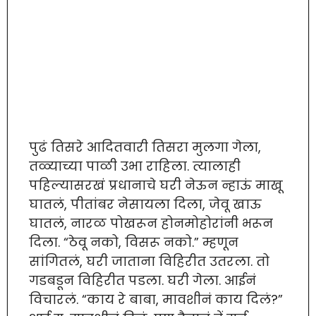
पुढं तिसरे आदितवारी तिसरा मुलगा गेला,
तळ्याच्या पाळी उभा राहिला. त्यालाही
पहिल्यासरखं प्रधानाचे घरी नेऊन न्हाऊं माखू
घातलं, पीतांबर नेसायला दिला, जेवू खाऊ
घातलं, नारळ पोखरून होनमोहोरांनी भरून
दिला. “ठेवू नको, विसरू नको.” म्हणून
सांगितलं, घरी जाताना विहिरीत उतरला. तो
गडबडून विहिरीत पडला. घरी गेला. आईनं
विचारलं. “काय रे बाबा, मावशीनं काय दिलं?”