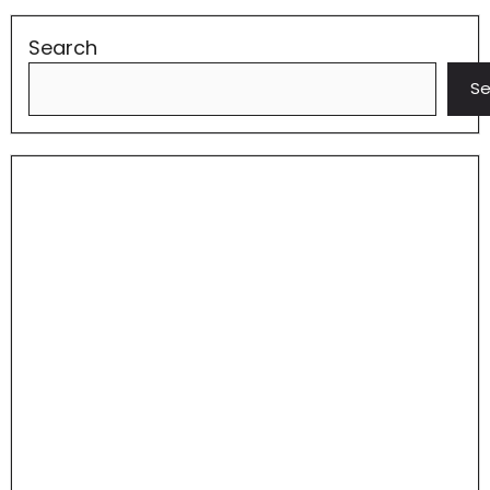
Search
Se