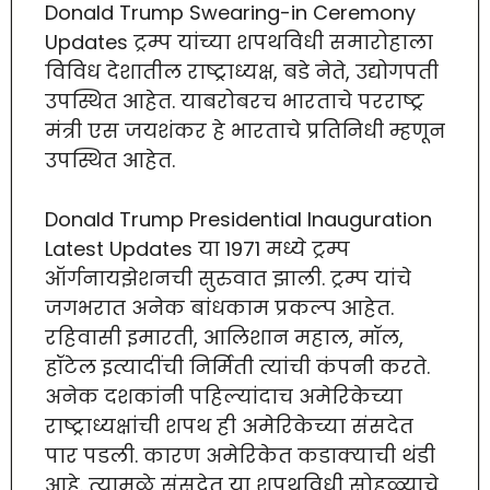
Donald Trump Swearing-in Ceremony
Updates ट्रम्प यांच्या शपथविधी समारोहाला
विविध देशातील राष्ट्राध्यक्ष, बडे नेते, उद्योगपती
उपस्थित आहेत. याबरोबरच भारताचे परराष्ट्र
मंत्री एस जयशंकर हे भारताचे प्रतिनिधी म्हणून
उपस्थित आहेत.
Donald Trump Presidential Inauguration
Latest Updates या 1971 मध्ये ट्रम्प
ऑर्गनायझेशनची सुरुवात झाली. ट्रम्प यांचे
जगभरात अनेक बांधकाम प्रकल्प आहेत.
रहिवासी इमारती, आलिशान महाल, मॉल,
हॉटेल इत्यादींची निर्मिती त्यांची कंपनी करते.
अनेक दशकांनी पहिल्यांदाच अमेरिकेच्या
राष्ट्राध्यक्षांची शपथ ही अमेरिकेच्या संसदेत
पार पडली. कारण अमेरिकेत कडाक्याची थंडी
आहे. त्यामुळे संसदेत या शपथविधी सोहळ्याचे