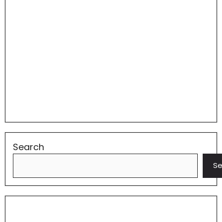
Search
Se