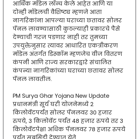
आर्थिक मॉडेल लॉन्च केले आहेत आणि या
दोन्ही मॉडेलची वैशिष्ट्य म्हणजे आता
नागरिकांना आपल्या घराच्या छतावर सोलर
पॅनल लावण्यासाठी कुठल्याही प्रकारचे पैसे
देण्याची गरज पडणार नाही तर तुमच्या
उपयुक्तेनुसार त्यावर आधारित एकत्रीकरण
मॉडेल अंतर्गत डिस्कॉम म्हणजेच वीज वितरण
कंपनी आणि राज्य सरकारद्वारे संचालित
कंपन्या नागरिकांच्या घराच्या छतावर सोलर
पॅनल लावतील.
PM Surya Ghar Yojana New Update
प्रधानमंत्री सूर्य घरी योजनेमध्ये 2
किलोवॅटपर्यंत सोलर पॅनलवर 30 हजार
रुपये, 3 किलोवॅट पर्यंत 48 हजार रुपये तर 3
किलोवॅटपेक्षा अधिक पॅनलवर 78 हजार रुपये
पर्यंत सबसिडी देण्यात येते.