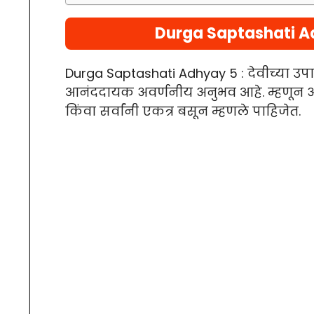
Durga Saptashati Adh
Durga Saptashati Adhyay 5 : देवीच्या उ
आनंददायक अवर्णनीय अनुभव आहे. म्हणून अस
किंवा सर्वांनी एकत्र बसून म्हणले पाहिजेत.