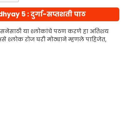
yay 5 : दुर्गा-सप्तशती पाठ
पासनेसाठी या श्लोकांचे पठण करणे हा अतिशय
े श्लोक रोज घरी मोठ्याने म्हणले पाहिजेत,