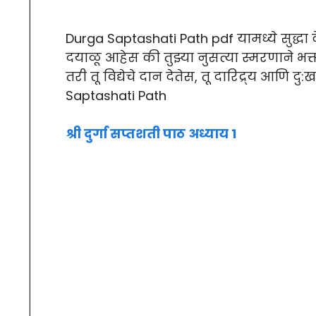
Durga Saptashati Path pdf यामध्ये सुद्धा द
दयाळू आहेस की तुझ्या नुसत्या स्मरणाने भक्त
तरी तू विद्येचे दान देतेस, तू दारिद्र्य आणि दु
Saptashati Path
श्री दुर्गा सप्तशती पाठ अध्याय 1