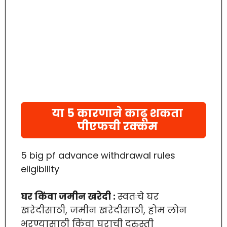
या 5 कारणाने काढू शकता
पीएफची रक्कम
5 big pf advance withdrawal rules
eligibility
घर किंवा जमीन खरेदी :
स्वतःचे घर
खरेदीसाठी, जमीन खरेदीसाठी, होम लोन
भरण्यासाठी किंवा घराची दुरुस्ती