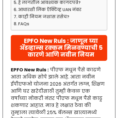
हे लागतील आवश्यक कागदपत्रे?
आधारशी लिंक ऍक्टिव्ह UAN नंबर
काही नियम जशास तसेच?
FAQs
EPFO New Ruls : जाणून घ्या
ॲडव्हान्स रक्कम मिळवण्याची 5
कारणे आणि नवीन नियम
EPFO New Ruls :
पीएफ मधून पैसे काढणे
आता अधिक सोपे झाले आहे. आता नवीन
ईपीएफओ योजना 2026 अंतर्गत लग्न, शिक्षण
आणि घर खरेदीसाठी तुम्ही केवळ एक
वर्षाच्या नोकरी नंतर पीएफ मधून पैसे काढू
शकणार आहात. मात्र हे लक्षात ठेवा की
तुम्हाला त्यावेळी 25% बॅलन्स खात्यामध्ये