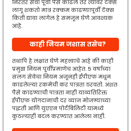
निरंतर सेवा पूर्वी पैसे काढले तर त्यावर टॅक्स
लागू शकतो मात्र रक्कम काढण्यापूर्वी टॅक्स
किती द्यावा लागेल हे समजून घेणे आवश्यक
आहे.
काही नियम जशास तसेच?
तथापि हे लक्षात घेणे महत्त्वाचे आहे की काही
प्रमुख नियम पूर्वीप्रमाणेच आहेत. 5 वर्षाच्या
सलग सेवेचा नियम अजूनही ईपीएफ मधून
काढलेल्या रकमेची कर पात्रता ठरवतो. अंशतः
पैसे काढण्याची पात्रता नाही याव्यतिरिक्त
ईपीएफ योगदानाची दर व्याज मोजण्याच्या
पद्धती आणि युएएन पोर्टबिलिटी यामध्ये
कुठल्याही बदल करण्यात आलेला नाही.