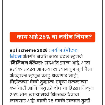
काय आहे 25% चा नवीन नियम?
epf scheme 2026 :
नवीन ईपीएफ
नियमा
अंतर्गत सर्वात मोठा बदल म्हणजे
‘
मिनिमम बॅलेन्स’
संदर्भात झाला आहे. आता
प्रत्येक सदस्य आपल्या खात्यामधून पूर्ण पैसा
ॲडव्हान्स म्हणून काढू शकणार नाही,
विड्रॉलच्या वेळी तुम्हाला एकूण बॅलन्सच्या
कर्मचारी आणि नियुक्तो दोघांचा हिस्सा मिळून
25% भाग खात्यामध्ये शिल्लक ठेवावा
लागणार आहे. बाकी 75 टक्के रक्कम तुम्ही