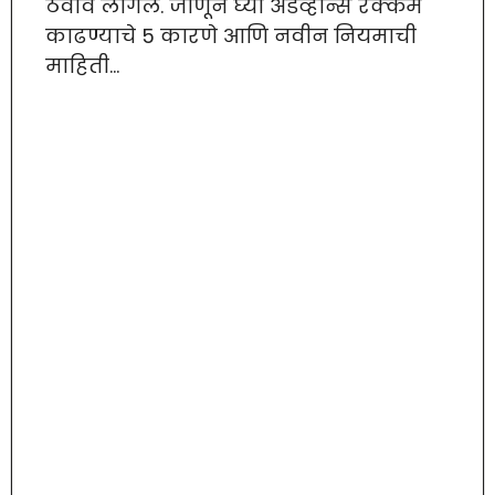
ठेवावे लागेल. जाणून घ्या ॲडव्हान्स रक्कम
काढण्याचे 5 कारणे आणि नवीन नियमाची
माहिती…