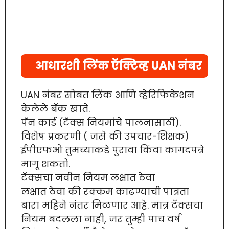
आधारशी लिंक ऍक्टिव्ह UAN नंबर
UAN नंबर सोबत लिंक आणि व्हेरिफिकेशन
केलेले बँक खाते.
पॅन कार्ड (टॅक्स नियमांचे पालनासाठी).
विशेष प्रकरणी ( जसे की उपचार-शिक्षक)
ईपीएफओ तुमच्याकडे पुरावा किंवा कागदपत्रे
मागू शकतो.
टॅक्सचा नवीन नियम लक्षात ठेवा
लक्षात ठेवा की रक्कम काढण्याची पात्रता
बारा महिने नंतर मिळणार आहे. मात्र टॅक्सचा
नियम बदलला नाही, जर तुम्ही पाच वर्ष