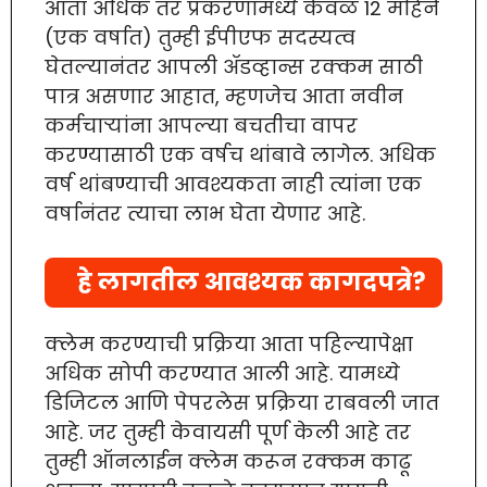
आता अधिक तर प्रकरणांमध्ये केवळ 12 महिने
(एक वर्षात) तुम्ही ईपीएफ सदस्यत्व
घेतल्यानंतर आपली ॲडव्हान्स रक्कम साठी
पात्र असणार आहात, म्हणजेच आता नवीन
कर्मचाऱ्यांना आपल्या बचतीचा वापर
करण्यासाठी एक वर्षच थांबावे लागेल. अधिक
वर्ष थांबण्याची आवश्यकता नाही त्यांना एक
वर्षानंतर त्याचा लाभ घेता येणार आहे.
हे लागतील आवश्यक कागदपत्रे?
क्लेम करण्याची प्रक्रिया आता पहिल्यापेक्षा
अधिक सोपी करण्यात आली आहे. यामध्ये
डिजिटल आणि पेपरलेस प्रक्रिया राबवली जात
आहे. जर तुम्ही केवायसी पूर्ण केली आहे तर
तुम्ही ऑनलाईन क्लेम करून रक्कम काढू