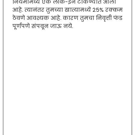
नियमांमध्ये एक लॉक-इन टाकण्यात आली
आहे. त्यानंतर तुमच्या खात्यामध्ये 25% रक्कम
ठेवणे आवश्यक आहे. कारण तुमचा निवृत्ती फंड
पूर्णपणे संपवून जाऊ नये.