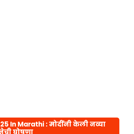
 In Marathi : मोदींनी केली नव्या
ेची घोषणा