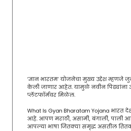
‘ज्ञान भारतम’ योजनेचा मुख्य उद्देश म्हणजे
केली जाणार आहेत. यामुळे नवीन पिढ्यांना 
प्लॅटफॉर्मवर मिळेल.
What Is Gyan Bharatam Yojana भारत देश
आहे. आपण मराठी, असामी, बंगाली, पाली आणि 
आपल्या भाषा जितक्या समृद्ध असतील तितक्