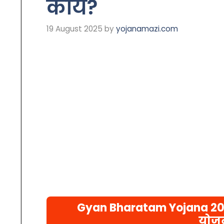
काय?
19 August 2025
by
yojanamazi.com
Gyan Bharatam Yojana 2025
योजन