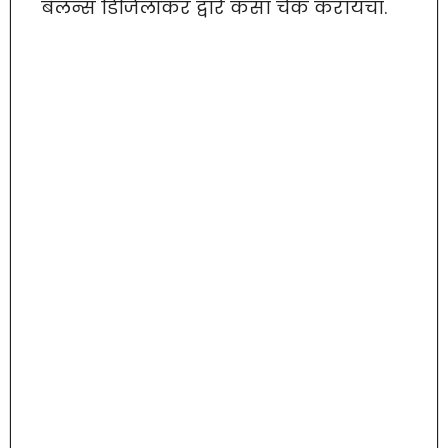
बॅलन्स डिजिलॉकर द्वारे कसा चेक करायचा.