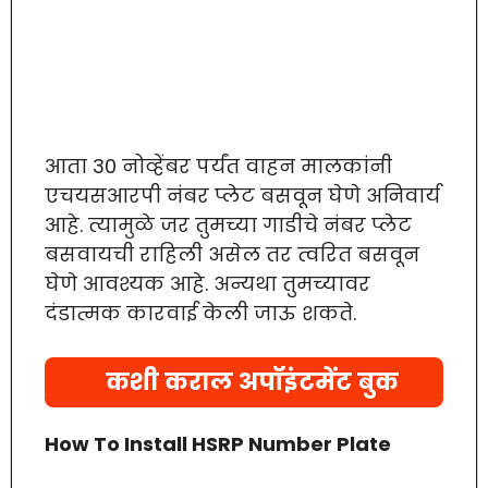
आता 30 नोव्हेंबर पर्यंत वाहन मालकांनी
एचयसआरपी नंबर प्लेट बसवून घेणे अनिवार्य
आहे. त्यामुळे जर तुमच्या गाडीचे नंबर प्लेट
बसवायची राहिली असेल तर त्वरित बसवून
घेणे आवश्यक आहे. अन्यथा तुमच्यावर
दंडात्मक कारवाई केली जाऊ शकते.
कशी कराल अपॉइंटमेंट बुक
How To Install HSRP Number Plate