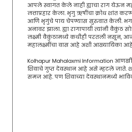
आपले स्वागत केले नाही ह्याचा राग येऊन महर्
लत्ताप्रहार केला. भृगु ऋषींचा क्रोध शांत करण
आणि भृगुंचे पाय चेपण्यास सुरुवात केली. भगवान
अनावर झाला. ह्या रागापायी त्यांनी वैकुंठ स
लक्ष्मी वैकुंठामध्ये कधीही परतली नसून, आज
महालक्ष्मींचा वास आहे अशी आख्यायिका आहे
Kolhapur Mahalaxmi Information आणखी 
शिवाचे गुप्त देवस्थान आहे असे म्हटले जाते.
समज आहे. पण शिवाच्या देवस्थानमध्ये भाविक