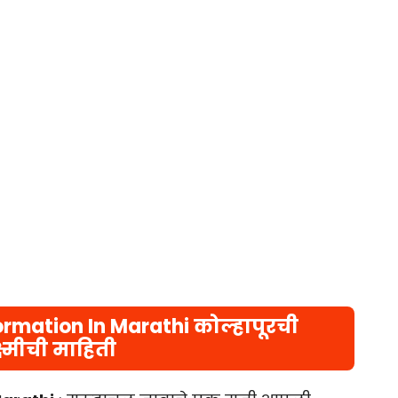
rmation In Marathi कोल्हापूरची
ष्मीची माहिती