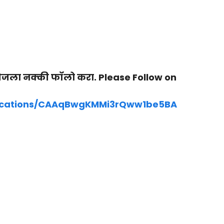
ेजला नक्की फॉलो करा. Please Follow on
lications/CAAqBwgKMMi3rQww1be5BA