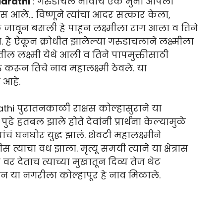
Marathi
: गरुडाचल नावाचे एक मुनी आपली
स आले… विष्णूने त्यांचा आदर सत्कार केला,
ावून बसली हे पाहून लक्ष्मीला राग आला व तिने
 हे ऐकून क्रोधीत झालेल्या गरुडाचलाने लक्ष्मीला
तील लक्ष्मी येथे आली व तिने पापमुक्तीसाठी
्त करून तिचे नाव महालक्ष्मी ठेवले. या
 आहे.
hi पुरातनकाळी राक्षस कोल्हासुराने या
ढे हतबल झाले होते देवांनी प्रार्थना केल्यामुळे
घांचं घनघोर युद्ध झालं. शेवटी महालक्ष्मीने
ीस त्याचा वध झाला. मृत्यू समयी त्याने या क्षेत्रास
 देताच त्याच्या मुखातून दिव्य तेज थेट
वरून या नगरीला कोल्हापूर हे नाव मिळाले.