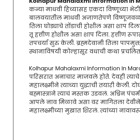
Kolhapur Mahalaxmi Information In 
कन्या माधवी हिच्यासह एकदा विष्णूच्या भेटी
बालवयातील माधवी अजाणतेपणे विष्णूजवळ ज
तिला घोड्याचे तोंडाची होशील असा शाप दिला.
तू हत्तीण होशील असा शाप दिला. हत्तीण रूपा
तपचर्या सुरु केली. ब्रह्मदेवानी तिला पापमुक
स्थानाविषयी कोल्हासूर वधाची कथा प्रचलित
Kolhapur Mahalaxmi Information In Marat
परिसरात अनाचार माजवले होते. देवही त्याचे पु
महालक्ष्मीने त्याच्या युद्धाची तयारी केली. दो
बह्मास्त्राने त्याचं मस्तक उडवलं. अश्विन पंचम
आपले नाव मिळावे असा वर मागितला देवीने वर
महालक्ष्मीच्या मुखात शिरलं. त्यांच्या नावा