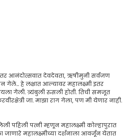
ंतर आनंदोत्सवात देवदेवता, ऋषीमुनी सर्वजण
ाहून गेले… हे लक्षात आल्यावर महालक्ष्मी इतर
टायला गेली. त्र्यंबुली रुसली होती. तिची समजूत
करवीरक्षेत्री जा. माझा राग गेला, पण मी येणार नाही.
ी पहिली पत्नी म्हणून महालक्ष्मी कोल्हापुरात
जाणारे महालक्ष्मीच्या दर्शनाला आवर्जून येतात