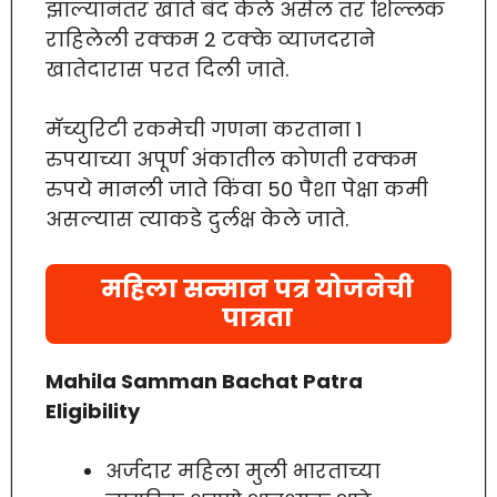
झाल्यानंतर खाते बंद केले असेल तर शिल्लक
राहिलेली रक्कम 2 टक्के व्याजदराने
खातेदारास परत दिली जाते.
मॅच्युरिटी रकमेची गणना करताना 1
रुपयाच्या अपूर्ण अंकातील कोणती रक्कम
रुपये मानली जाते किंवा 50 पैशा पेक्षा कमी
असल्यास त्याकडे दुर्लक्ष केले जाते.
महिला सन्मान पत्र योजनेची
पात्रता
Mahila Samman Bachat Patra
Eligibility
अर्जदार महिला मुली भारताच्या