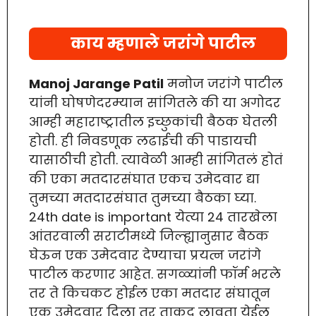
काय म्हणाले जरांगे पाटील
Manoj Jarange Patil
मनोज जरांगे पाटील
यांनी घोषणेदरम्यान सांगितले की या अगोदर
आम्ही महाराष्ट्रातील इच्छुकांची बैठक घेतली
होती. ही निवडणूक लढाईची की पाडायची
यासाठीची होती. त्यावेळी आम्ही सांगितलं होतं
की एका मतदारसंघात एकच उमेदवार द्या
तुमच्या मतदारसंघात तुमच्या बैठका घ्या.
24th date is important येत्या 24 तारखेला
आंतरवाली सराटीमध्ये जिल्ह्यानुसार बैठक
घेऊन एक उमेदवार देण्याचा प्रयत्न जरांगे
पाटील करणार आहेत. सगळ्यांनी फॉर्म भरले
तर ते किचकट होईल एका मतदार संघातून
एक उमेदवार दिला तर ताकद लावता येईल