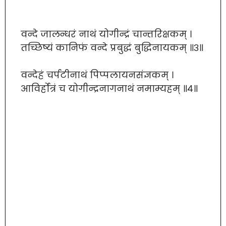
वन्दे जालन्धरं नाथं योगीन्द्रं चान्तरिक्षकम् ।
तच्छिष्यं कानिफं वन्दे प्रबुद्धं बुद्धिनायकम् ॥३॥
वन्देहं चर्पटीनाथं पिप्पलायनसंज्ञकम् ।
आविर्होत्रं च योगीन्द्रनागनाथं नमाम्यहम् ॥४॥