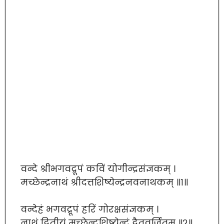
वन्दे श्रीभगवद्रूपं कविं योगीन्द्रसंज्ञकम् ।
मच्छेन्द्रनाथं श्रीदत्तशिष्येन्द्रनवनाथकम् ॥१॥
वन्देहं भगवद्रूपं हरिं गोरक्षसंज्ञकम् ।
नाथं द्वितीयं मच्छेन्द्रशिष्येन्द्रं द्वैतवर्जितम् ॥२॥