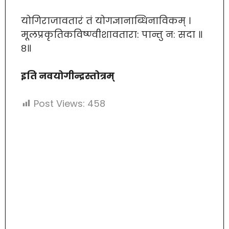
योगिराजावतारं तं योगज्ञानाब्धिनाविकम् ।
मूलप्रकृतिकविष्ण्वीशावतारा: पान्तु न: सदा ॥
८॥
इति नवयोगीन्द्रस्तोत्रम्
Post Views:
458