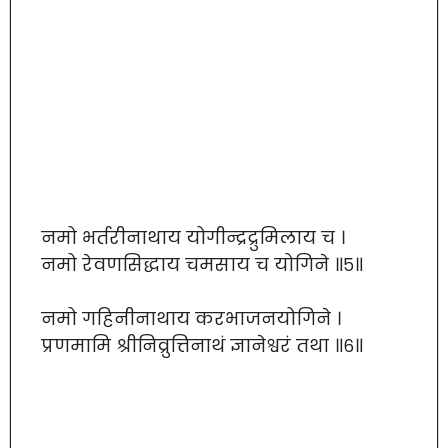
नमो भर्तरीनाथाय योगीन्द्रद्रुमिलाय च ।
नमो रेवणसिद्धाय चमसाय च योगिने ॥५॥
नमो गहिनीनाथाय करभाजनयोगिने ।
प्रणमामि श्रीनिव्रुत्तिनाथं ज्ञानेश्वरं तथा ॥६॥