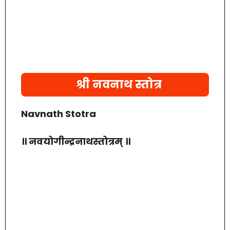
श्री नवनाथ स्तोत्र
Navnath Stotra
॥ नवयोगीन्द्रनाथस्तोत्रम् ॥