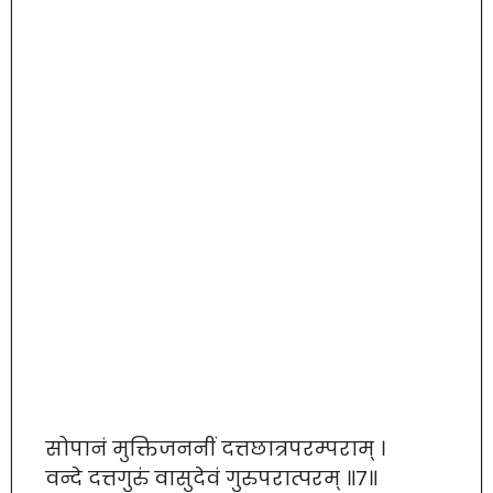
सोपानं मुक्तिजननीं दत्तछात्रपरम्पराम् ।
वन्दे दत्तगुरुं वासुदेवं गुरुपरात्परम् ॥७॥