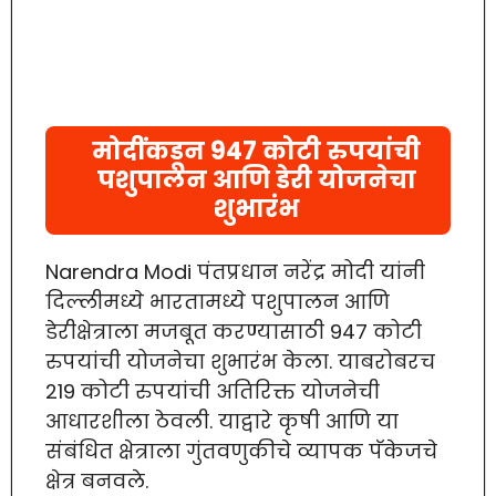
मोदींकडून 947 कोटी रुपयांची
पशुपालन आणि डेरी योजनेचा
शुभारंभ
Narendra Modi पंतप्रधान नरेंद्र मोदी यांनी
दिल्लीमध्ये भारतामध्ये पशुपालन आणि
डेरीक्षेत्राला मजबूत करण्यासाठी 947 कोटी
रुपयांची योजनेचा शुभारंभ केला. याबरोबरच
219 कोटी रुपयांची अतिरिक्त योजनेची
आधारशीला ठेवली. याद्वारे कृषी आणि या
संबंधित क्षेत्राला गुंतवणुकीचे व्यापक पॅकेजचे
क्षेत्र बनवले.