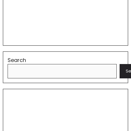
Search
Se