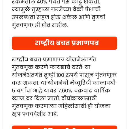
रकमेतील 40% पर्यंत पैसे काढू शकता.
ज्यामुळे तुम्हाला गरजेच्या वेळी पैशाची
उपलब्धता सहज होऊ शकेल आणि तुमची
गुंतवणूक ही होत राहील.
राष्ट्रीय बचत प्रमाणपत्र
राष्ट्रीय बचत प्रमाणपत्र योजनेअंतर्गत
गुंतवणूक करणे फायद्याचे ठरते. या
योजनेअंतर्गत तुम्ही 100 रुपये पासून गुंतवणूक
करू शकता. या योजनेची मॅच्युरिटी कालावधी
5 वर्षाचा आहे यावर 7.60% चक्रवाढ वार्षिक
व्याज दर दिला जातो. दीर्घकाळासाठी
गुंतवणूक करणाऱ्या महिलांसाठी ही योजना
खूप फायदेशीर आहे.