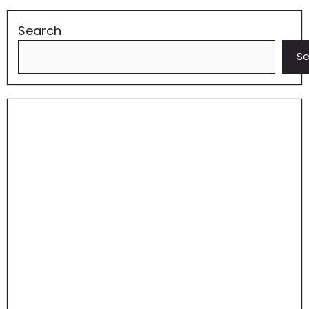
Search
Se