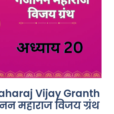
haraj Vijay Granth
न महाराज विजय ग्रंथ