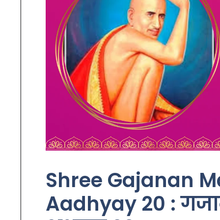
Shree Gajanan Ma
Aadhyay 20 : गजान