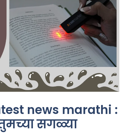
atest news marathi :
 तुमच्या सगळ्या