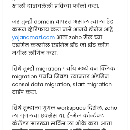
खाली दाखवलेली प्रक्रिया फॉलो करा.
जर तुम्ही domain वापरत असाल त्याला ऍड
करून व्हेरिफाय करा जसे आमचे डोमेन आहे
yojanamazi.com
आता zoho मेल च्या
एडमिन कन्सोल एडमिन डॉट जो डॉट कॉम
मधील लॉगिन करा.
तिथे तुम्ही migration पर्याय मध्ये वन क्लिक
migration पर्याय निवडा. त्यानंतर ॲडमिन
consol data migration, start migration
टाईप करा.
तिथे तुम्हाला गुगल workspace दिसेल, zoho
ला गुगलचा एक्सेस द्या. ई-मेल कॉन्टॅक्ट
कॅलेंडर सारख्या सर्विस ला ओके करा. आता