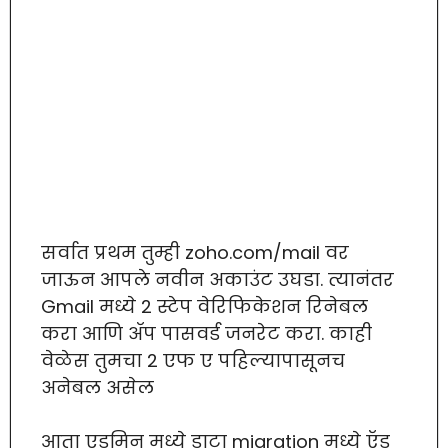
सर्वात प्रथम तुम्ही zoho.com/mail वर
जाऊन आपले नवीन अकाउंट उघडा. त्यानंतर
Gmail मध्ये 2 स्टेप वेरिफिकेशन रिनेबल
करा आणि ॲप पासवर्ड जनरेट करा. काही
वेळेस तुमचा 2 एफ ए पहिल्यापासूनच
अनेबल असेल
आता एडमिन मध्ये डाटा migration मध्ये ऍड