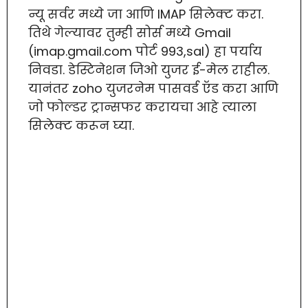
न्यू सर्वर मध्ये जा आणि IMAP सिलेक्ट करा.
तिथे गेल्यावर तुम्ही सोर्स मध्ये Gmail
(imap.gmail.com पोर्ट 993,sal) हा पर्याय
निवडा. डेस्टिनेशन जिओ युजर ई-मेल राहील.
यानंतर zoho युजरनेम पासवर्ड ऍड करा आणि
जो फोल्डर ट्रान्सफर करायचा आहे त्याला
सिलेक्ट करून घ्या.