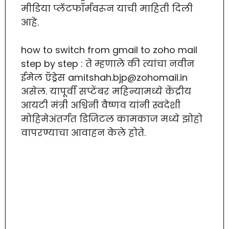
मीडिया प्लॅटफॉर्मवरून याची माहिती दिली
आहे.
how to switch from gmail to zoho mail
step by step : ते म्हणाले की त्यांचा नवीन
ईमेल ऍड्रेस amitshah.bjp@zohomail.in
असेल. यापूर्वी सप्टेंबर महिन्यामध्ये केंद्रीय
आयटी मंत्री अश्विनी वैष्णव यांनी स्वदेशी
मोहिमेअंतर्गत डिजिटल कामकाज मध्ये झोहो
वापरण्याचा आवाहन केले होते.