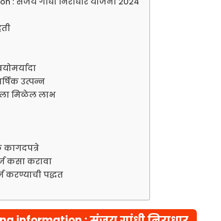
on : संजय गांधी निराधार योजना 2024
िती
योमर्यादा
्षिक उत्पन्न
ाला मिळेल लाभ
 कागदपत्रे
्ज कसा करावा
ज करण्याची पद्धत
ana information
: संजय गांधी निराधार