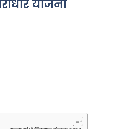
िराधार योजना