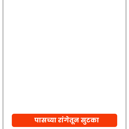
पासच्या रांगेतून सुटका