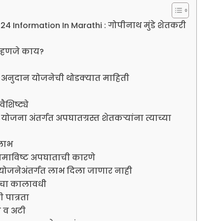
Information In Marathi : गोपीनाथ मुंडे शेतकरी
म्हणजे काय?
्रह अनुदान योजनेची थोडक्यात माहिती
शिष्ट्ये
योजना अंतर्गत अपघातग्रस्त शेतकऱ्यांना त्याच्या
 लाभ
 समाविष्ट अपघाताची कारणे
े योजनेअंतर्गत लाभ दिला जाणार नाही
याचा कालावधी
 पात्रता
म व अटी