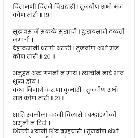
चिंतामणी चिंतने चित्तहारी । तुजवीण शंभो मज
कोण तारी ॥ १९ ॥
सुखवसानें सकळे सुखाची । दु:खवसाने टळती
जगाची ।
देहावसानी धरणी थरारी । तुजवीण शंभो मज
कोण तारी ॥ २० ॥
अनुहत शब्द गगनीं न माय । त्याचेनि नादे भाव
शून्य होय ।
कथा निजांगे करुणा कुमारी । तुजवीण शंभो
मज कोण तारी ॥ २१ ॥
शांति स्वलीला वदनी विलासे । ब्रम्हांडगोळी
असुनी न दिसे ।
भिल्ली भवानी शिव ब्रम्हचारी । तुजवीण शंभो