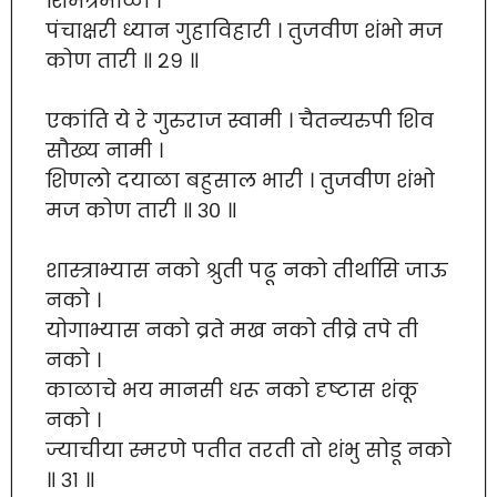
शिमंत्रमाळा ।
पंचाक्षरी ध्यान गुहाविहारी । तुजवीण शंभो मज
कोण तारी ॥ २९ ॥
एकांति ये रे गुरुराज स्वामी । चैतन्यरुपी शिव
सौख्य नामी ।
शिणलो दयाळा बहुसाल भारी । तुजवीण शंभो
मज कोण तारी ॥ ३० ॥
शास्त्राभ्यास नको श्रुती पढू नको तीर्थासि जाऊ
नको ।
योगाभ्यास नको व्रते मख नको तीव्रे तपे ती
नको ।
काळाचे भय मानसी धरू नको दृष्टास शंकू
नको ।
ज्याचीया स्मरणे पतीत तरती तो शंभु सोडू नको
॥ ३१ ॥