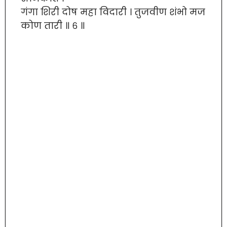
गंगा शिरी दोष महा विदारी । तुजवीण शंभो मज
कोण तारी ॥ ६ ॥