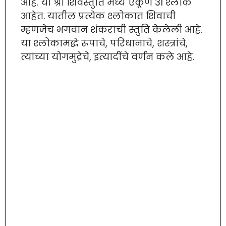
आहे. या श्री शिवस्तुति मध्ये एकूण 31 श्लोक
आहेत. यातील प्रत्येक श्लोकात शिवाची
म्हणजेच भगवान शंकराची स्तुति केलेली आहे.
या श्लोकामद्धे रूपाचे, परिधानाचे, शस्त्रांचे,
त्यांच्या योगमुद्रेचे, इत्यादींचे वर्णन कले आहे.