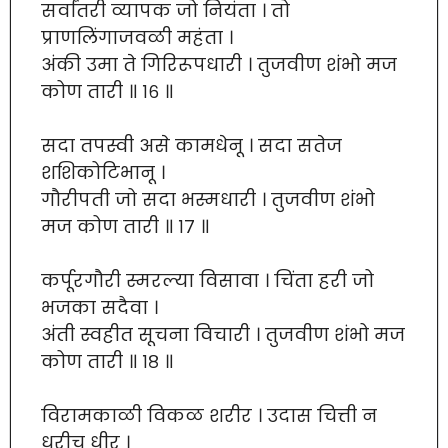
सर्वांतरी व्यापक जो नियंता । तो
प्राणलिंगाजवळी महंता ।
अंकी उमा ते गिरिरूपधारी । तुजवीण शंभो मज
कोण तारी ॥ १६ ॥
सदा तपस्वी असे कामधेनू । सदा सतेज
शशिकोटिभानू ।
गौरीपती जो सदा भस्मधारी । तुजवीण शंभो
मज कोण तारी ॥ १७ ॥
कर्पूरगौरी स्मरल्या विसावा । चिंता हरी जो
भजका सदैवा ।
अंती स्वहीत सूचना विचारी । तुजवीण शंभो मज
कोण तारी ॥ १८ ॥
विरामकाळी विकळ शरीर । उदास चित्ती न
धरीच धीर ।