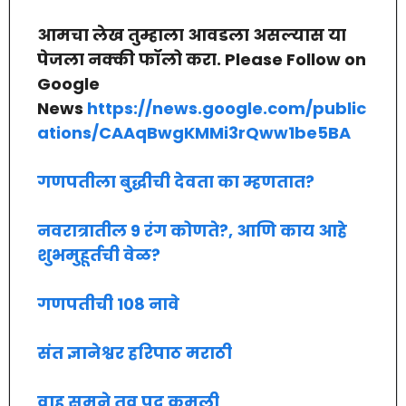
आमचा लेख तुम्हाला आवडला असल्यास या
पेजला नक्की फॉलो करा. Please Follow on
Google
News
https://news.google.com/public
ations/CAAqBwgKMMi3rQww1be5BA
गणपतीला बुद्धीची देवता का म्हणतात?
नवरात्रातील 9 रंग कोणते?, आणि काय आहे
शुभमुहूर्तची वेळ?
गणपतीची 108 नावे
संत ज्ञानेश्वर हरिपाठ मराठी
वाहू सुमने तव पद कमली