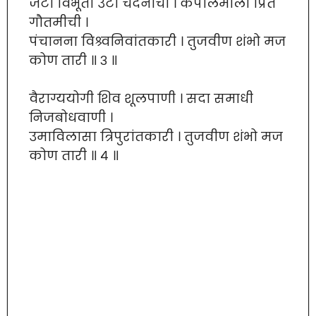
जटा विभूती उटी चंदनाची । कपालमाला प्रित
गौतमीची ।
पंचानना विश्र्वनिवांतकारी । तुजवीण शंभो मज
कोण तारी ॥ ३ ॥
वैराग्ययोगी शिव शूलपाणी । सदा समाधी
निजबोधवाणी ।
उमाविलासा त्रिपुरांतकारी । तुजवीण शंभो मज
कोण तारी ॥ ४ ॥