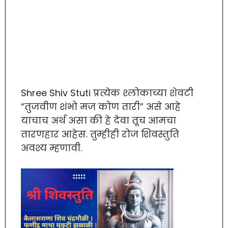
Shree Shiv Stuti प्रत्येक श्लोकाच्या शेवटी
“तुजवीण शंभो मज कोण तारी” असे आहे
याचाच अर्थ असा की हे देवा तूच आमचा
तारणहार आहेस. तुम्हीही रोज शिवस्तुति
अवश्य म्हणावी.