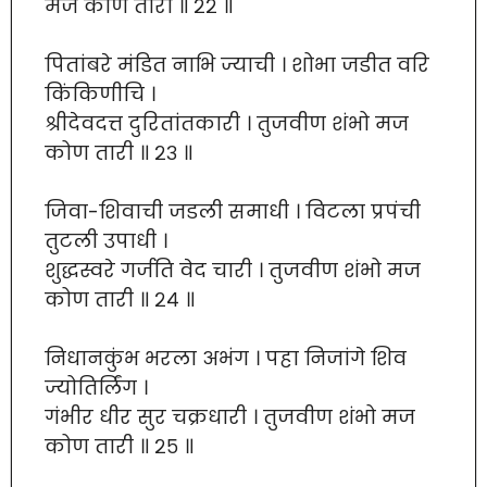
मज कोण तारी ॥ २२ ॥
पितांबरे मंडित नाभि ज्याची । शोभा जडीत वरि
किंकिणीचि ।
श्रीदेवदत्त दुरितांतकारी । तुजवीण शंभो मज
कोण तारी ॥ २३ ॥
जिवा-शिवाची जडली समाधी । विटला प्रपंची
तुटली उपाधी ।
शुद्धस्वरे गर्जति वेद चारी । तुजवीण शंभो मज
कोण तारी ॥ २४ ॥
निधानकुंभ भरला अभंग । पहा निजांगे शिव
ज्योतिर्लिंग ।
गंभीर धीर सुर चक्रधारी । तुजवीण शंभो मज
कोण तारी ॥ २५ ॥