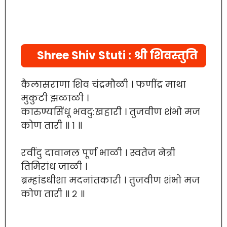
Shree Shiv Stuti : श्री शिवस्तुति
कैलासराणा शिव चंद्रमौळी । फणींद्र माथा
मुकुटी झळाळी ।
कारुण्यसिंधू भवदु:खहारी । तुजवीण शंभो मज
कोण तारी ॥ १ ॥
रवींदु दावानल पूर्ण भाळी । स्वतेज नेत्री
तिमिरांध जाळी ।
ब्रम्हांडधीशा मदनांतकारी । तुजवीण शंभो मज
कोण तारी ॥ २ ॥