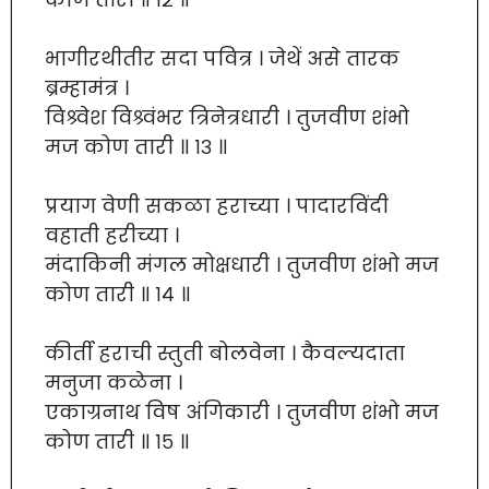
भागीरथीतीर सदा पवित्र । जेथें असे तारक
ब्रम्हामंत्र ।
विश्र्वेश विश्र्वंभर त्रिनेत्रधारी । तुजवीण शंभो
मज कोण तारी ॥ १३ ॥
प्रयाग वेणी सकळा हराच्या । पादारविंदी
वहाती हरीच्या ।
मंदाकिनी मंगल मोक्षधारी । तुजवीण शंभो मज
कोण तारी ॥ १४ ॥
कीर्ती हराची स्तुती बोलवेना । कैवल्यदाता
मनुजा कळेना ।
एकाग्रनाथ विष अंगिकारी । तुजवीण शंभो मज
कोण तारी ॥ १५ ॥