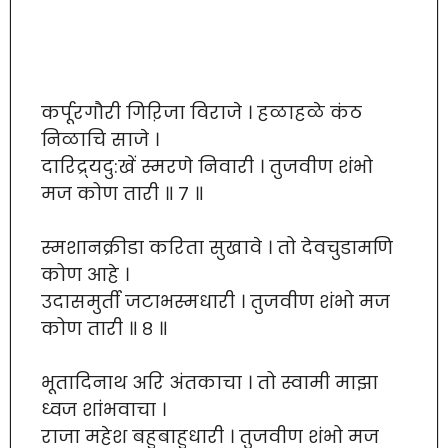
कर्पूरगौरी गिऱिजा विराजे । हळाहळे कंठ
निळाचि साजे ।
दारिद्र्यदु:खें स्मरणे निवारी । तुजवीण शंभो
मज कोण तारी ॥ ७ ॥
स्मशानक्रीडा करिता सुखावे । तो देवचुडामणि
कोण आहे ।
उदासमुर्ती जटाभस्मधारी । तुजवीण शंभो मज
कोण तारी ॥ ८ ॥
भूतादिनाथ अरि अंतकाचा । तो स्वामी माझा
ध्वज शांभवाचा ।
राजा महेश बहुबाहुधारी । तुजवीण शंभो मज