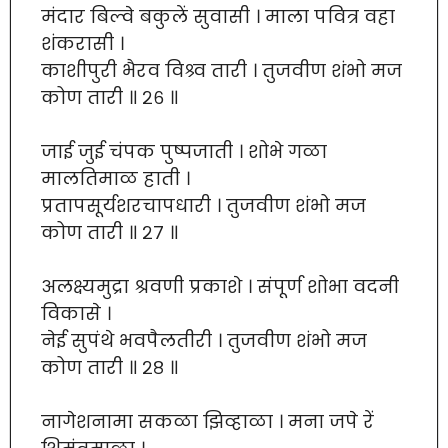
मंदार बिल्वे बकुलें सुवासी । माला पवित्र वहा
शंकरासी ।
काशीपुरी भैरव विश्र्व तारी । तुजवीण शंभो मज
कोण तारी ॥ २६ ॥
जाई जुई चंपक पुष्पजाती । शोभे गळा
मालतिमाळ हाती ।
प्रतापसूर्यशरचापधारी । तुजवीण शंभो मज
कोण तारी ॥ २७ ॥
अलक्ष्यमुद्रा श्रवणी प्रकाशे । संपूर्ण शोभा वदनी
विकासे ।
नेई सुपंथे भवपैलतीरी । तुजवीण शंभो मज
कोण तारी ॥ २८ ॥
नागेशनामा सकळा झिव्हाळा । मना जपे रें