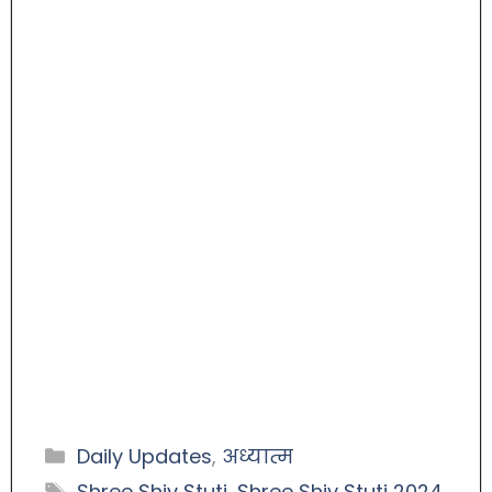
Daily Updates
,
अध्यात्म
Shree Shiv Stuti
,
Shree Shiv Stuti 2024
,