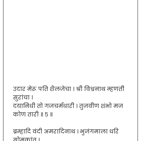
उदार मेरू पति शैलजेचा । श्री विश्वनाथ म्हणती
सुरांचा ।
दयानिधी तो गजचर्मधारी । तुजवीण शंभो मज
कोण तारी ॥ ५ ॥
ब्रम्हादि वंदी अमरादिनाथ । भुजंगमाला धरि
सोमकांत ।