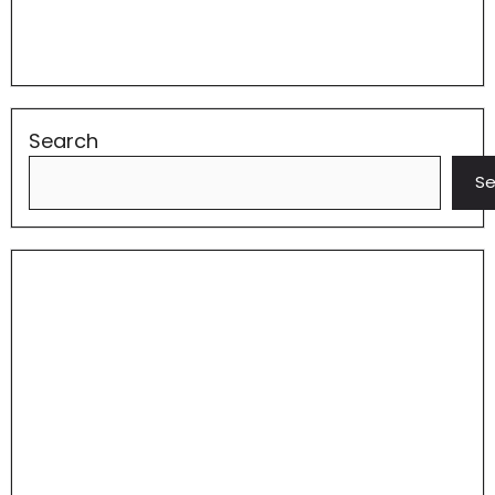
Search
Se