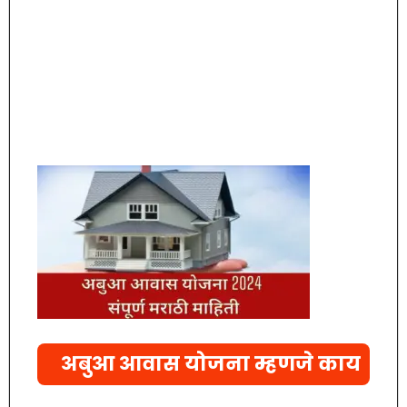
अबुआ आवास योजना म्हणजे काय